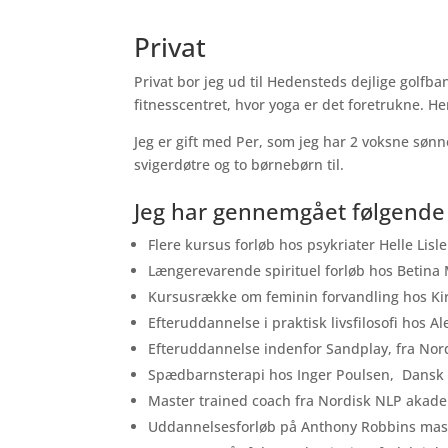
Privat
Privat bor jeg ud til Hedensteds dejlige golfban
fitnesscentret, hvor yoga er det foretrukne. Her
Jeg er gift med Per, som jeg har 2 voksne sø
svigerdøtre og to børnebørn til.
Jeg har gennemgået følgende
Flere kursus forløb hos psykriater Helle Lisl
Længerevarende spirituel forløb hos Betina M
Kursusrække om feminin forvandling hos Ki
Efteruddannelse i praktisk livsfilosofi hos Ale
Efteruddannelse indenfor Sandplay, fra No
Spædbarnsterapi hos Inger Poulsen, Dansk I
Master trained coach fra Nordisk NLP akade
Uddannelsesforløb på Anthony Robbins mast