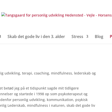
Skab det gode liv i den 3. alder
Stress
Blog
P
lig udvikling, terapi, coaching, mindfulness, lederskab og
et betød jeg på et tidspunkt sagde mit tidligere
annelser og startede i 1998 op som psykoterapeut og
ndenfor personlig udvikling, kommunikation, psykisk
nlig Lederskab, mindfulness i naturen, skab det gode liv