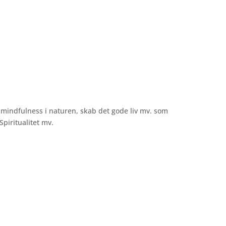
se… Ellers kan intet af værdi indhente dig
 mindfulness i naturen, skab det gode liv mv. som
piritualitet mv.