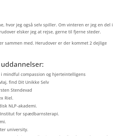
e, hvor jeg også selv spiller. Om vinteren er jeg en del i
udover elsker jeg at rejse, gerne til fjerne steder.
nner sammen med. Herudover er der kommet 2 dejlige
 uddannelser:
e i mindful compassion og hjerteintelligens
aj, find Dit Unikke Selv
rsten Stendevad
x Riel.
rdisk NLP-akademi.
nstitut for spædbarnsterapi.
mi.
er university.