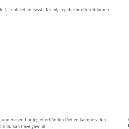
felt, er blevet en livsstil for mig, og derfor efteruddanner
igt. Det væsentlige er usynligt for øjet
underviser, har jeg efterhånden fået en kæmpe viden
som du kan have gavn af.