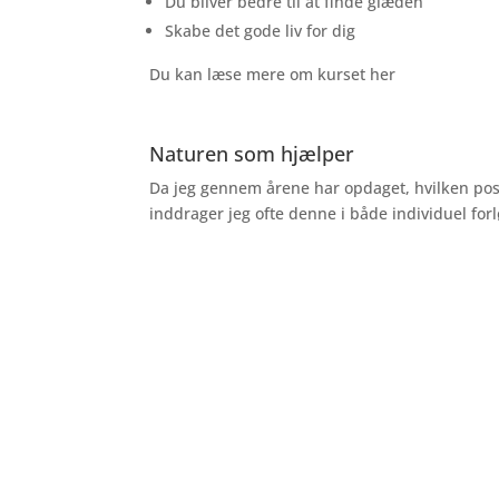
Du bliver bedre til at finde glæden
Skabe det gode liv for dig
Du kan læse mere om kurset her
Naturen som hjælper
Da jeg gennem årene har opdaget, hvilken posi
inddrager jeg ofte denne i både individuel for
Livet forstås baglæns, men leves forlæns