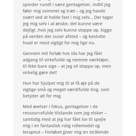
spinder rundt i sære gentagelser, indtil jeg
føler mig svimmel og træt – og jeg havde
svært ved at holde fast i mig selv… Der tager
jeg mig selv i at ønske, det kunne være
dejligt ,hvis jeg selv kunne stoppe op, kigge
på verden der suser afsted – og beslutte
hvad er mest vigtigt for mig lige nu.
Gennem mit forløb hos Ida har jeg fået
adgang til virkefulde og nemme værktøjer,
til ikke bare sige – at jeg vil stoppe op, men
virkelig gøre det!
Hun har hjulpet mig til at få øje på de
vigtige små og meget værdifulde ting, som
betyder alt for mig.
Med øvelser i fokus, gentagelser i de
ressourcefulde tilstande som jeg elsker –
samtidig med at jeg har fået lov til spejle
mig i en fantastisk rolig rollemodel og
terapeut – Forløbet giver mig en strålende