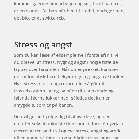
kommer gående hen ad vejen og ser, hvad han tror,
er en slange. Da han når hen til stedet, opdager han,
det blot er et stykke reb.
Stress og angst
Som du kan læse af eksemplerne i første afsnit, vil
du opleve, at stress, frygt og angst i nogle tilfælde
lapper over hinanden. Når du er presset, kommer
der automatisk flere bekymrings- og negative tanker.
Hvis stressen er længerevarende, så går dit
trusselssystem i gang og både din tænkende og
følende hjerne lukker ned, således det kun er
amygdala, som er på banen.
Den vil gerne hjælpe dig til at overleve, og den
opfatter selv de mindste ting som en fare. Amygdala
overreagerer og du vil opleve stress, angst og vrede
på en gang. Så for at stoppe både stress, angst og