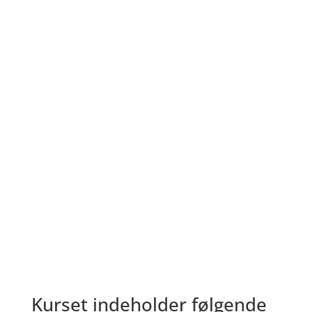
Mindfulness er for sindet, hvad motion er for
kroppen
Kurset indeholder følgende