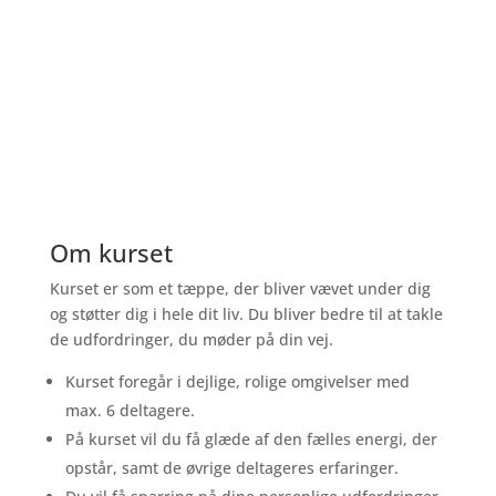
Det vigtigste er ikke, hvor du starter,
men hvor du ender
Om kurset
Kurset er som et tæppe, der bliver vævet under dig
og støtter dig i hele dit liv. Du bliver bedre til at takle
de udfordringer, du møder på din vej.
Kurset foregår i dejlige, rolige omgivelser med
max. 6 deltagere.
På kurset vil du få glæde af den fælles energi, der
opstår, samt de øvrige deltageres erfaringer.