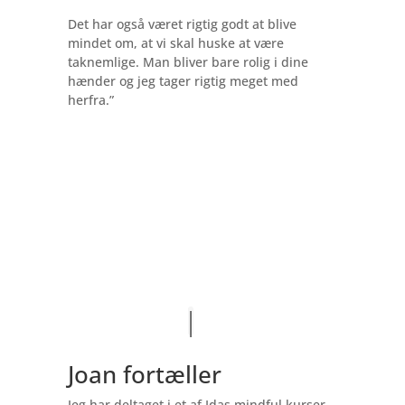
Det har også været rigtig godt at blive
mindet om, at vi skal huske at være
taknemlige. Man bliver bare rolig i dine
hænder og jeg tager rigtig meget med
herfra.”
Joan fortæller
Jeg har deltaget i et af Idas mindful kurser