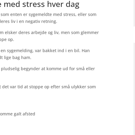
e med stress hver dag
 som enten er sygemeldte med stress, eller som
deres liv i en negativ retning.
m elsker deres arbejde og liv, men som glemmer
oppe op.
 en sygemelding, var bakket ind i en bil. Han
dt lige bag ham.
du pludselig begynder at komme ud for små eller
at det var tid at stoppe op efter små ulykker som
komme galt afsted