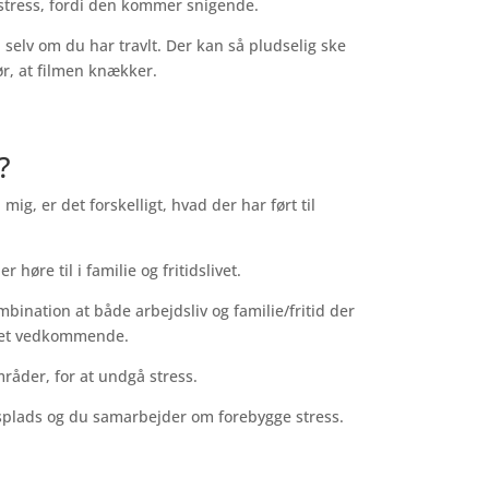
f stress, fordi den kommer snigende.
selv om du har travlt. Der kan så pludselig ske
ør, at filmen knækker.
?
g, er det forskelligt, hvad der har ført til
 høre til i familie og fritidslivet.
mbination at både arbejdsliv og familie/fritid der
 eget vedkommende.
områder, for at undgå stress.
jdsplads og du samarbejder om forebygge stress.