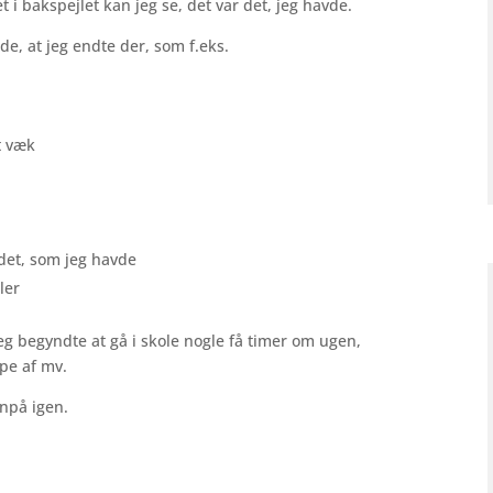
 i bakspejlet kan jeg se, det var det, jeg havde.
de, at jeg endte der, som f.eks.
t væk
 det, som jeg havde
ler
jeg begyndte at gå i skole nogle få timer om ugen,
pe af mv.
enpå igen.