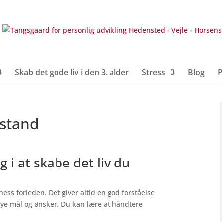
Skab det gode liv i den 3. alder
Stress
Blog
P
dstand
 i at skabe det liv du
ss forleden. Det giver altid en god forståelse
 nye mål og ønsker. Du kan lære at håndtere