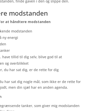
dstanden, finde gaven i den og slippe den.
ere modstanden
for at håndtere modstanden
nerkende modstanden
å ny energi
iden
tanker
ave tillid til dig selv, blive god til at
n og overblikket
 du har sat dig, er de rette for dig
har sat dig nogle mål, som ikke er de rette for
re godt, men din sjæl har en anden agenda.
n
e begrænsende tanker, som giver mig modstanden