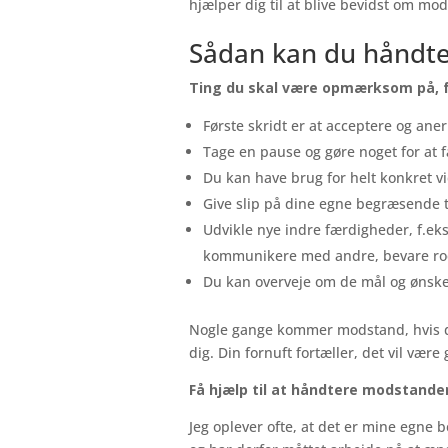
hjælper dig til at blive bevidst om mo
Sådan kan du håndt
Ting du skal være opmærksom på, 
Første skridt er at acceptere og a
Tage en pause og gøre noget for at f
Du kan have brug for helt konkret v
Give slip på dine egne begræsende 
Udvikle nye indre færdigheder, f.eks. h
kommunikere med andre, bevare roe
Du kan overveje om de mål og ønsker,
Nogle gange kommer modstand, hvis du 
dig. Din fornuft fortæller, det vil væ
Få hjælp til at håndtere modstande
Jeg oplever ofte, at det er mine egn