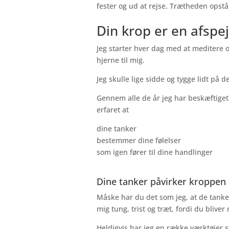
fester og ud at rejse. Trætheden opstå
Din krop er en afspej
Jeg starter hver dag med at meditere 
hjerne til mig.
Jeg skulle lige sidde og tygge lidt på
Gennem alle de år jeg har beskæftige
erfaret at
dine tanker
bestemmer dine følelser
som igen fører til dine handlinger
Dine tanker påvirker kroppen
Måske har du det som jeg, at de tanke
mig tung, trist og træt, fordi du blive
Heldigvis har jeg en række værktøjer 