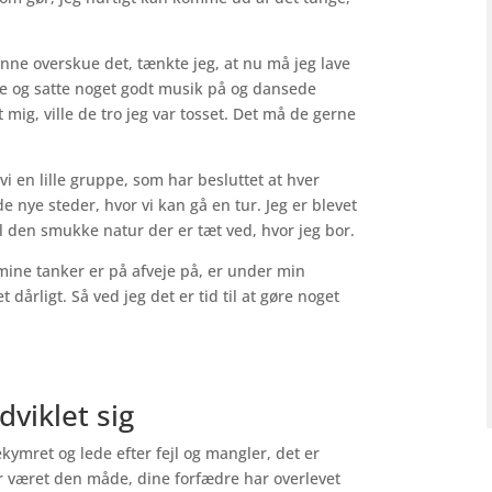
unne overskue det, tænkte jeg, at nu må jeg lave
me og satte noget godt musik på og dansede
mig, ville de tro jeg var tosset. Det må de gerne
i en lille gruppe, som har besluttet at hver
e nye steder, hvor vi kan gå en tur. Jeg er blevet
 den smukke natur der er tæt ved, hvor jeg bor.
ine tanker er på afveje på, er under min
t dårligt. Så ved jeg det er tid til at gøre noget
dviklet sig
ekymret og lede efter fejl og mangler, det er
ar været den måde, dine forfædre har overlevet