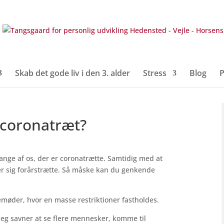
Skab det gode liv i den 3. alder
Stress
Blog
P
r coronatræt?
mange af os, der er coronatrætte. Samtidig med at
ler sig forårstrætte. Så måske kan du genkende
emøder, hvor en masse restriktioner fastholdes.
 Jeg savner at se flere mennesker, komme til