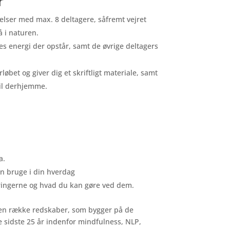
r
ivelser med max. 8 deltagere, såfremt vejret
gå i naturen.
les energi der opstår, samt de øvrige deltagers
løbet og giver dig et skriftligt materiale, samt
til derhjemme.
a.
an bruge i din hverdag
dringerne og hvad du kan gøre ved dem.
re en række redskaber, som bygger på de
e sidste 25 år indenfor mindfulness, NLP,