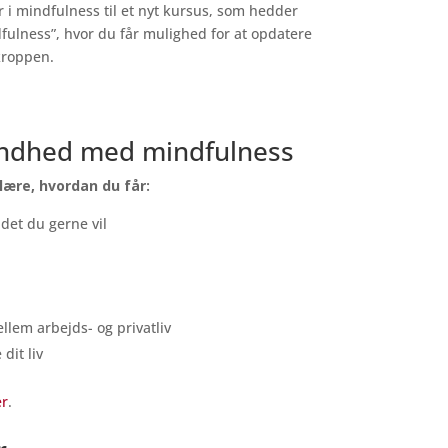
r i mindfulness til et nyt kursus, som hedder
ulness”, hvor du får mulighed for at opdatere
kroppen.
undhed med mindfulness
lære, hvordan du får:
 det du gerne vil
llem arbejds- og privatliv
dit liv
er
.