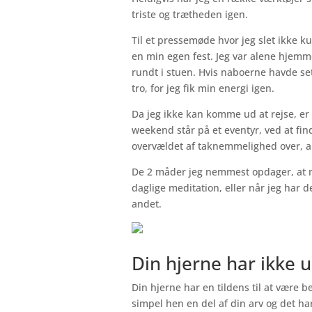
triste og trætheden igen.
Til et pressemøde hvor jeg slet ikke k
en min egen fest. Jeg var alene hjem
rundt i stuen. Hvis naboerne havde set 
tro, for jeg fik min energi igen.
Da jeg ikke kan komme ud at rejse, er v
weekend står på et eventyr, ved at find
overvældet af taknemmelighed over, al
De 2 måder jeg nemmest opdager, at m
daglige meditation, eller når jeg har de
andet.
Din hjerne har ikke u
Din hjerne har en tildens til at være b
simpel hen en del af din arv og det h