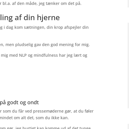
r bl.a. af den måde, jeg tænker om det på.
ling af din hjerne
og i dag kom sætningen, din krop afspejler din
 den, men pludselig gav den god mening for mig.
t mig med NLP og mindfulness har jeg lært og
 på godt og ondt
r som du får ved pressemøderne gør, at du føler
r mindet om alt det, som du ikke kan.
som gør, jeg hurtigt kan komme ud af det tunge,